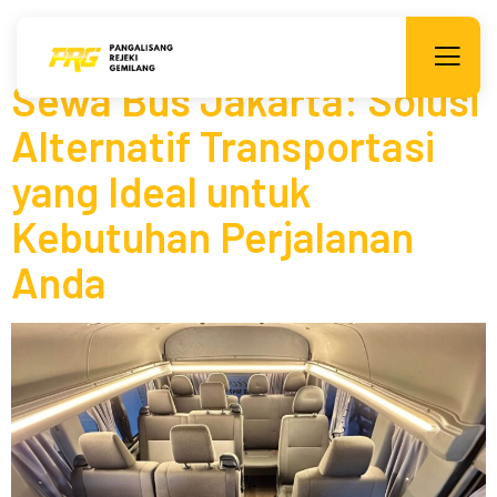
Tag:
sewa bus jakarta
Sewa Bus Jakarta: Solusi
Alternatif Transportasi
yang Ideal untuk
Kebutuhan Perjalanan
Anda