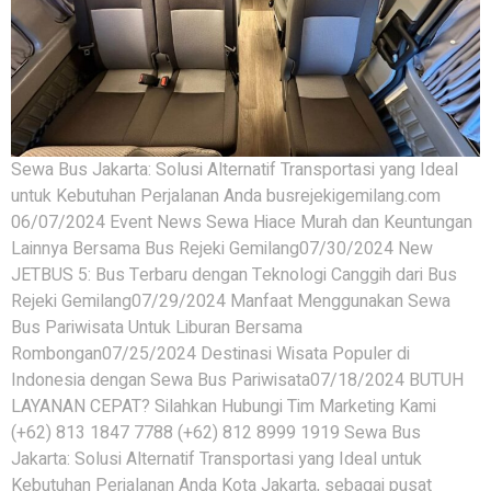
Sewa Bus Jakarta: Solusi Alternatif Transportasi yang Ideal
untuk Kebutuhan Perjalanan Anda busrejekigemilang.com
06/07/2024 Event News Sewa Hiace Murah dan Keuntungan
Lainnya Bersama Bus Rejeki Gemilang07/30/2024 New
JETBUS 5: Bus Terbaru dengan Teknologi Canggih dari Bus
Rejeki Gemilang07/29/2024 Manfaat Menggunakan Sewa
Bus Pariwisata Untuk Liburan Bersama
Rombongan07/25/2024 Destinasi Wisata Populer di
Indonesia dengan Sewa Bus Pariwisata07/18/2024 BUTUH
LAYANAN CEPAT? Silahkan Hubungi Tim Marketing Kami
(+62) 813 1847 7788 (+62) 812 8999 1919 Sewa Bus
Jakarta: Solusi Alternatif Transportasi yang Ideal untuk
Kebutuhan Perjalanan Anda Kota Jakarta, sebagai pusat