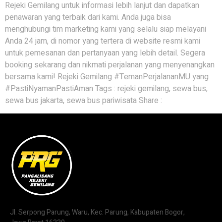
Rejeki Gemilang untuk informasi lebih lanjut dan dapatkan
penawaran yang terbaik dari kami. Anda juga bisa
menghubungi tim marketing kami yang selalu siap melayani
Anda 24 jam, di nomor yang tertera di website resmi kami
untuk pemesanan dan pertanyaan yang lebih detail. Segera
booking sekarang dan nikmati perjalanan yang menyenangkan
bersama kami! Rejeki Gemilang #TemanPerjalananMU yang
#PastiNyamanPastiAman Tags : rejeki gemilang, sewa bus,
sewa bus jakarta, sewa bus pariwisata Share :
Jl. Serpong Parung, Waru, Kec. Parung, Kabupaten Bogor,