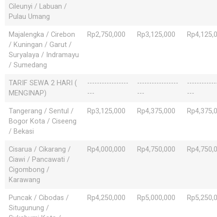
Cileunyi / Labuan /
Pulau Umang
Majalengka / Cirebon
Rp2,750,000
Rp3,125,000
Rp4,125,
/ Kuningan / Garut /
Suryalaya / Indramayu
/ Sumedang
TARIF SEWA 2 HARI (
-----------------
-----------------
------------
MENGINAP)
---
---
---
Tangerang / Sentul /
Rp3,125,000
Rp4,375,000
Rp4,375,
Bogor Kota / Ciseeng
/ Bekasi
Cisarua / Cikarang /
Rp4,000,000
Rp4,750,000
Rp4,750,
Ciawi / Pancawati /
Cigombong /
Karawang
Puncak / Cibodas /
Rp4,250,000
Rp5,000,000
Rp5,250,
Situgunung /