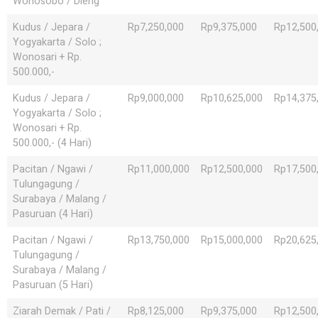
Wonosobo / Dieng
Kudus / Jepara /
Rp7,250,000
Rp9,375,000
Rp12,500
Yogyakarta / Solo ;
Wonosari + Rp.
500.000,-
Kudus / Jepara /
Rp9,000,000
Rp10,625,000
Rp14,375
Yogyakarta / Solo ;
Wonosari + Rp.
500.000,- (4 Hari)
Pacitan / Ngawi /
Rp11,000,000
Rp12,500,000
Rp17,500
Tulungagung /
Surabaya / Malang /
Pasuruan (4 Hari)
Pacitan / Ngawi /
Rp13,750,000
Rp15,000,000
Rp20,625
Tulungagung /
Surabaya / Malang /
Pasuruan (5 Hari)
Ziarah Demak / Pati /
Rp8,125,000
Rp9,375,000
Rp12,500