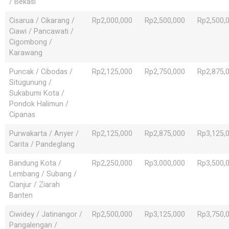
/ Bekasi
Cisarua / Cikarang /
Rp2,000,000
Rp2,500,000
Rp2,500,
Ciawi / Pancawati /
Cigombong /
Karawang
Puncak / Cibodas /
Rp2,125,000
Rp2,750,000
Rp2,875,
Situgunung /
Sukabumi Kota /
Pondok Halimun /
Cipanas
Purwakarta / Anyer /
Rp2,125,000
Rp2,875,000
Rp3,125,
Carita / Pandeglang
Bandung Kota /
Rp2,250,000
Rp3,000,000
Rp3,500,
Lembang / Subang /
Cianjur / Ziarah
Banten
Ciwidey / Jatinangor /
Rp2,500,000
Rp3,125,000
Rp3,750,
Pangalengan /