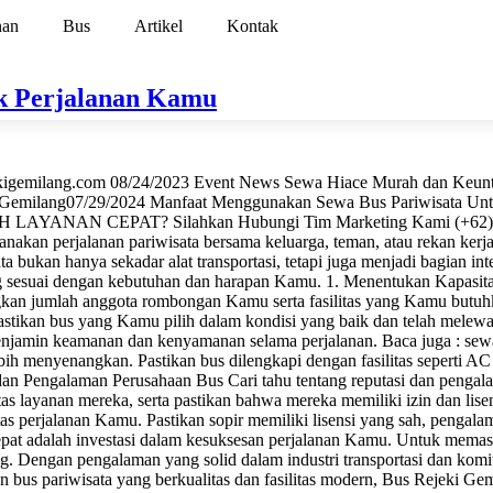
nan
Bus
Artikel
Kontak
uk Perjalanan Kamu
ejekigemilang.com 08/24/2023 Event News Sewa Hiace Murah dan Ke
i Gemilang07/29/2024 Manfaat Menggunakan Sewa Bus Pariwisata Un
TUH LAYANAN CEPAT? Silahkan Hubungi Tim Marketing Kami (+62) 8
akan perjalanan pariwisata bersama keluarga, teman, atau rekan kerja,
bukan hanya sekadar alat transportasi, tetapi juga menjadi bagian int
ng sesuai dengan kebutuhan dan harapan Kamu. 1. Menentukan Kapasi
ngkan jumlah anggota rombongan Kamu serta fasilitas yang Kamu butuh
astikan bus yang Kamu pilih dalam kondisi yang baik dan telah melewat
enjamin keamanan dan kenyamanan selama perjalanan. Baca juga : sewa 
 menyenangkan. Pastikan bus dilengkapi dengan fasilitas seperti AC ya
si dan Pengalaman Perusahaan Bus Cari tahu tentang reputasi dan pen
tas layanan mereka, serta pastikan bahwa mereka memiliki izin dan li
s perjalanan Kamu. Pastikan sopir memiliki lisensi yang sah, pengala
tepat adalah investasi dalam kesuksesan perjalanan Kamu. Untuk mema
engan pengalaman yang solid dalam industri transportasi dan komitm
an bus pariwisata yang berkualitas dan fasilitas modern, Bus Rejeki 