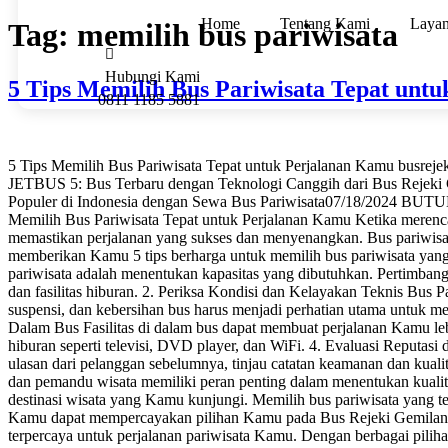
Home
Tentang Kami
Laya
Tag:
memilih bus pariwisata
Hubungi Kami
5 Tips Memilih Bus Pariwisata Tepat unt
0811 1185 5881
5 Tips Memilih Bus Pariwisata Tepat untuk Perjalanan Kamu busr
JETBUS 5: Bus Terbaru dengan Teknologi Canggih dari Bus Rejek
Populer di Indonesia dengan Sewa Bus Pariwisata07/18/2024 BU
Memilih Bus Pariwisata Tepat untuk Perjalanan Kamu Ketika merencan
memastikan perjalanan yang sukses dan menyenangkan. Bus pariwisata 
memberikan Kamu 5 tips berharga untuk memilih bus pariwisata ya
pariwisata adalah menentukan kapasitas yang dibutuhkan. Pertimba
dan fasilitas hiburan. 2. Periksa Kondisi dan Kelayakan Teknis Bus P
suspensi, dan kebersihan bus harus menjadi perhatian utama untuk m
Dalam Bus Fasilitas di dalam bus dapat membuat perjalanan Kamu lebih
hiburan seperti televisi, DVD player, dan WiFi. 4. Evaluasi Reputa
ulasan dari pelanggan sebelumnya, tinjau catatan keamanan dan kuali
dan pemandu wisata memiliki peran penting dalam menentukan kualita
destinasi wisata yang Kamu kunjungi. Memilih bus pariwisata yang 
Kamu dapat mempercayakan pilihan Kamu pada Bus Rejeki Gemilang. D
terpercaya untuk perjalanan pariwisata Kamu. Dengan berbagai pilih