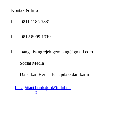
Kontak & Info
0811 1185 5881
0812 8999 1919
pangalisangrejekigemilang@gmail.com
Social Media
Dapatkan Berita Ter-update dari kami
Instagram
Facebook-
Tiktok
Youtube
f