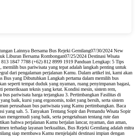
untungan Lainnya Bersama Bus Rejeki Gemilang07/30/2024 New
tuk Liburan Bersama Rombongan07/25/2024 Destinasi Wisata
13 1847 7788 (+62) 812 8999 1919 Panduan Lengkap: 5 Tips
 memilih bus pariwisata yang tepat adalah langkah penting untuk
egral dari pengalaman perjalanan Kamu. Dalam artikel ini, kami akan
tas Bus yang Dibutuhkan Langkah pertama dalam memilih bus
kan seperti tempat duduk yang nyaman, ruang penyimpanan bagasi,
i pemeriksaan teknis yang ketat. Kondisi mesin, sistem rem,
bus pariwisata harga terjangkau 3. Pertimbangkan Fasilitas di
ng baik, kursi yang ergonomis, toilet yang bersih, serta sistem
galaman perusahaan bus pariwisata yang Kamu pertimbangkan. Baca
sensi yang sah. 5. Tanyakan Tentang Sopir dan Pemandu Wisata Sopir
man mengemudi yang baik, serta pengetahuan tentang rute dan
stikan bahwa perjalanan Kamu berjalan lancar, nyaman, dan aman,
en terhadap layanan berkualitas, Bus Rejeki Gemilang adalah mitra
Gemilang siap membawa Kamu menjelajahi destinasi impian dengan