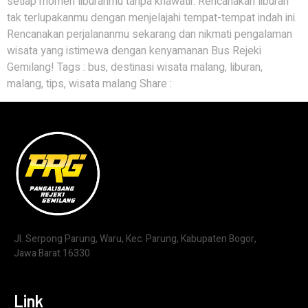
setiap momen liburanmu tanpa khawatir. Rencanakan liburan
tak terlupakanmu dengan menjelajahi tempat-tempat indah ini.
Rencanakan perjalananmu sekarang dan nikmati pengalaman
wisata yang istimewa dengan kenyamanan Bus Rejeki
Gemilang! Tags : bus, destinasi wisata malang, liburan,
malang, tips, wisata malang Share :
Jl. Serpong Parung, Waru, Kec. Parung, Kabupaten Bogor,
Jawa Barat 16330
Link