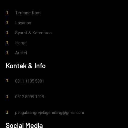
Tentang Kami
Layanan
Syarat & Ketentuan
Harga
Artikel
Kontak & Info
0811 1185 5881
0812 8999 1919
pangalisangrejekigemilang@gmail.com
Social Media