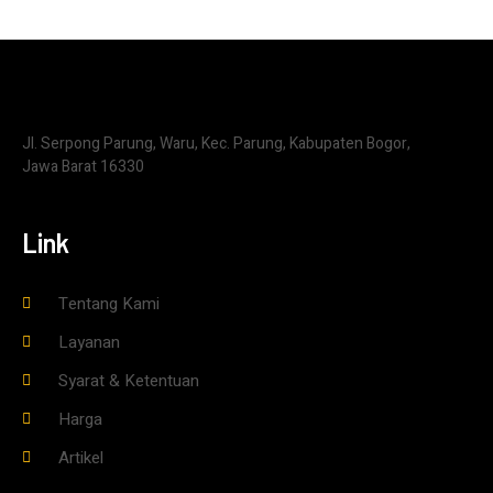
Jl. Serpong Parung, Waru, Kec. Parung, Kabupaten Bogor,
Jawa Barat 16330
Link
Tentang Kami
Layanan
Syarat & Ketentuan
Harga
Artikel